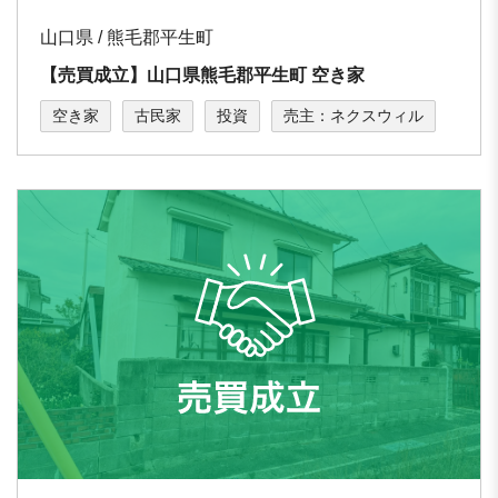
山口県 / 熊⽑郡平⽣町
【売買成立】⼭⼝県熊⽑郡平⽣町 空き家
空き家
古民家
投資
売主：ネクスウィル