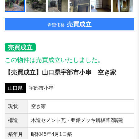
売買成立
希望価格
売買成立
この物件は売買成立いたしました。
【売買成立】山口県宇部市小串 空き家
山口県
宇部市小串
現状
空き家
構造
⽊造セメント⽡・亜鉛メッキ鋼板葺2階建
築年⽉
昭和45年4月1日築