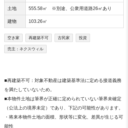
⼟地
555.58㎡ ※別途、公衆用道路26㎡あり
建物
103.26㎡
空き家
再建築不可
古民家
投資
売主：ネクスウィル
■再建築不可：対象不動産は建築基準法に定める接道義務
を満たしていないため。
■本物件⼟地は筆界が正確に定められていない筆界未確定
（公法上の境界未定）であり、下記の可能性があります。
・将来本物件⼟地の⾯積、形状等に変化、差異が⽣じる可
能性