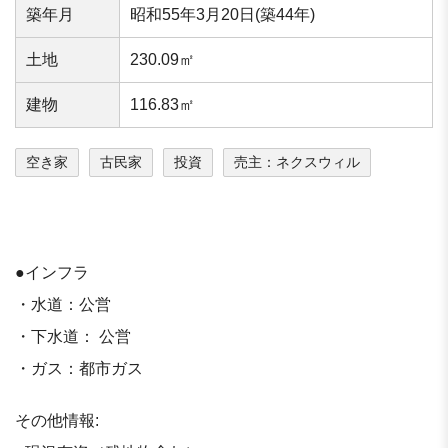
築年⽉
昭和55年3月20日(築44年)
⼟地
230.09㎡
建物
116.83㎡
空き家
古民家
投資
売主：ネクスウィル
●インフラ
・水道：公営
・下水道： 公営
・ガス：都市ガス
その他情報: