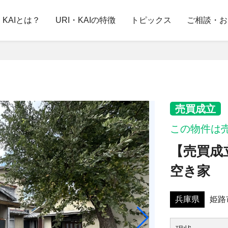
・KAIとは？
URI・KAIの特徴
トピックス
ご相談・お
売買成立
この物件は
【売買成
空き家
兵庫県
姫路