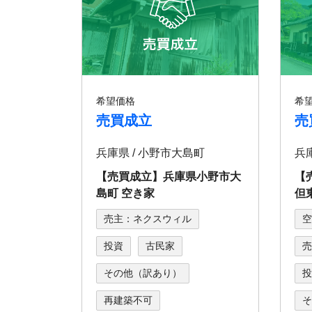
希望価格
希
売買成立
売
兵庫県 / 小野市大島町
兵
【売買成立】兵庫県⼩野市⼤
【
島町 空き家
但
売主：ネクスウィル
空
投資
古民家
売
その他（訳あり）
投
再建築不可
そ