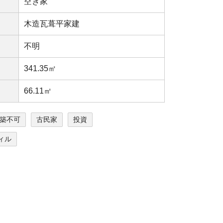
空き家
⽊造⽡葺平家建
不明
341.35㎡
66.11㎡
築不可
古民家
投資
ィル