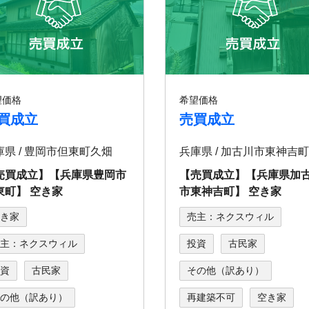
望価格
希望価格
買成立
売買成立
庫県 / 豊岡市但東町久畑
売買成立】【兵庫県豊岡市
【売買成立】【兵庫県加
東町】 空き家
市東神吉町】 空き家
き家
売主：ネクスウィル
主：ネクスウィル
投資
古民家
資
古民家
その他（訳あり）
の他（訳あり）
再建築不可
空き家