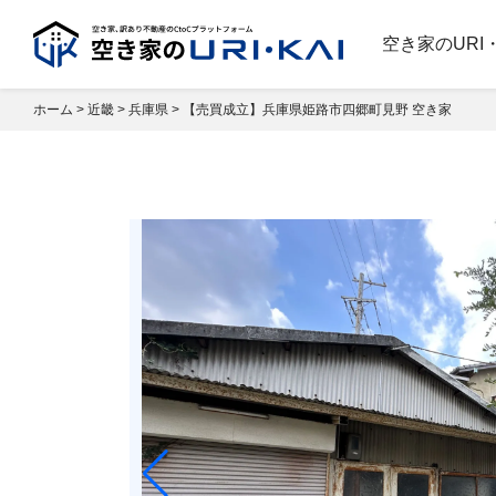
空き家のURI
ホーム
>
近畿
>
兵庫県
>
【売買成立】兵庫県姫路市四郷町⾒野 空き家