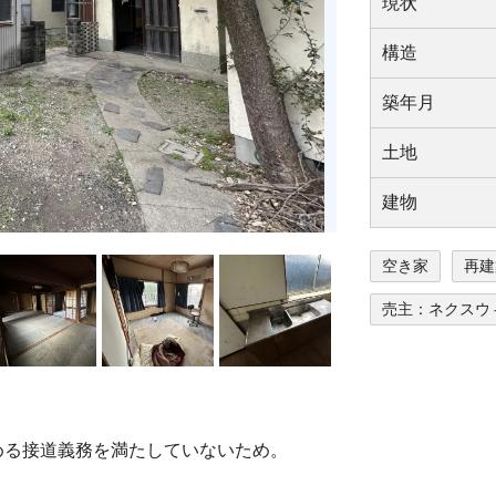
現状
構造
築年⽉
⼟地
建物
空き家
再建
売主：ネクスウ
定める接道義務を満たしていないため。