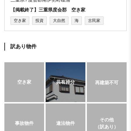
【掲載終了】三重県度会郡 空き家
空き家
投資
大自然
海
古民家
訳あり物件
空き家
共有持分
再建築不可
その他
事故物件
違法物件
（訳あり）