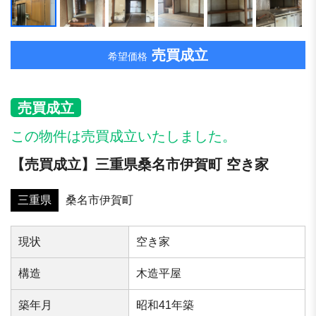
売買成立
希望価格
売買成立
この物件は売買成立いたしました。
【売買成立】三重県桑名市伊賀町 空き家
三重県
桑名市伊賀町
現状
空き家
構造
⽊造平屋
築年⽉
昭和41年築