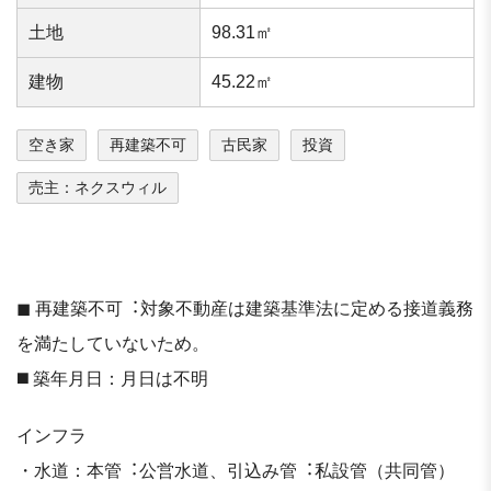
⼟地
98.31㎡
建物
45.22㎡
空き家
再建築不可
古民家
投資
売主：ネクスウィル
◼ 再建築不可︓対象不動産は建築基準法に定める接道義務
を満たしていないため。
◼️ 築年月日：月日は不明
インフラ
・水道：本管︓公営⽔道、引込み管︓私設管（共同管）