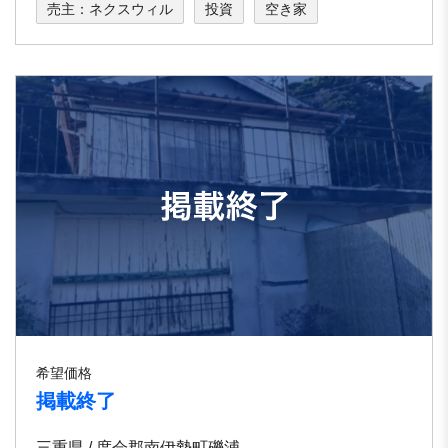
売主：ネクスウィル
投資
空き家
希望価格
掲載終了
三重県 / 度会郡南伊勢町礫浦