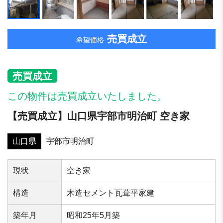
売買成立
希望価格
売買成立
この物件は売買成立いたしました。
【売買成立】⼭⼝県宇部市明治町 空き家
山口県
宇部市明治町
現状
空き家
構造
⽊造セメント⽡葺平家建
築年⽉
昭和25年5⽉築