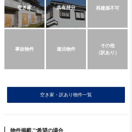
空き家
共有持分
再建築不可
その他
事故物件
違法物件
（訳あり）
空き家・訳あり物件一覧
物件掲載ご希望の場合