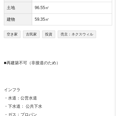
⼟地
96.55㎡
建物
59.35㎡
空き家
古民家
投資
売主：ネクスウィル
■再建築不可（非接道のため）
インフラ
・水道：公営水道
・下水道： 公共下水
・ガス：プロパン