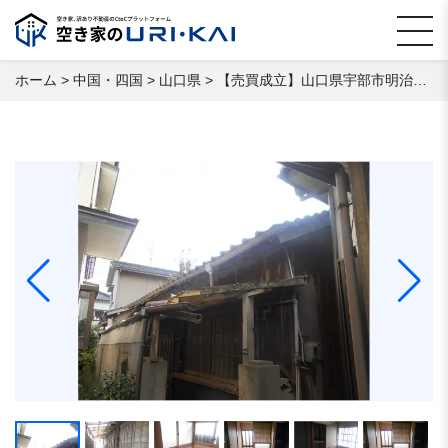
ホーム
>
中国・四国
>
山口県
>
【売買成立】⼭⼝県宇部市明治町 空き家