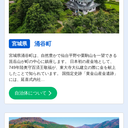
涌谷町
宮城県
宮城県涌谷町は、自然豊かで仙台平野や栗駒山を一望できる
箟岳山が町の中心に鎮座します。 日本初の産金地として、
749年陸奥守百済王敬福が、東大寺大仏建立の際に金を献上
したことで知られています。 国指定史跡「黄金山産金遺跡」
には、延喜式内社…
自治体について