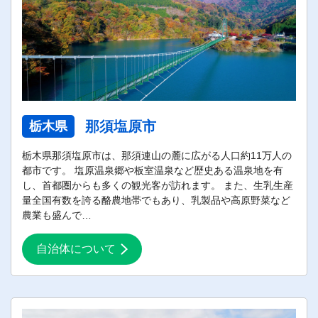
那須塩原市
栃木県
栃木県那須塩原市は、那須連山の麓に広がる人口約11万人の
都市です。 塩原温泉郷や板室温泉など歴史ある温泉地を有
し、首都圏からも多くの観光客が訪れます。 また、生乳生産
量全国有数を誇る酪農地帯でもあり、乳製品や高原野菜など
農業も盛んで…
自治体について