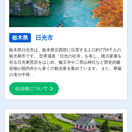
日光市
栃木県
栃木県日光市は、栃木県北西部に位置する人口約7万6千人の
観光都市です。 世界遺産「日光の社寺」を有し、徳川家康を
祀る日光東照宮をはじめ、輪王寺や二荒山神社など歴史的建
造物が国内外から多くの観光客を集めています。 また、華厳
の滝や中禅…
自治体について