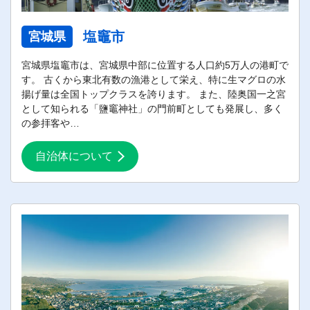
塩竈市
宮城県
宮城県塩竈市は、宮城県中部に位置する人口約5万人の港町で
す。 古くから東北有数の漁港として栄え、特に生マグロの水
揚げ量は全国トップクラスを誇ります。 また、陸奥国一之宮
として知られる「鹽竈神社」の門前町としても発展し、多く
の参拝客や…
自治体について