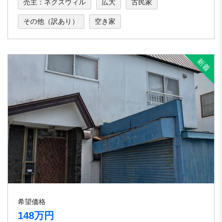
売主：ネクスウィル
広大
古民家
その他（訳あり）
空き家
希望価格
148万円