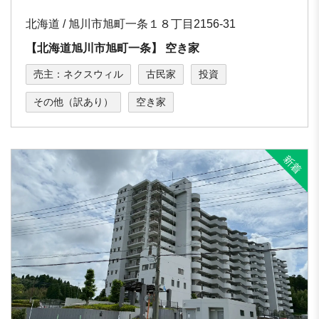
北海道 / 旭川市旭町⼀条１８丁⽬2156-31
【北海道旭川市旭町⼀条】 空き家
売主：ネクスウィル
古民家
投資
その他（訳あり）
空き家