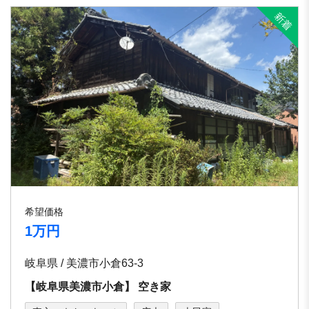
希望価格
1万円
岐阜県 / 美濃市小倉63-3
【岐⾩県美濃市⼩倉】 空き家