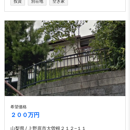
投資
別荘地
空き家
希望価格
２００万円
山梨県 / 上野原市大曽根２１２−１１