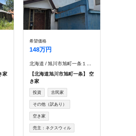
希望価格
148万円
北海道 / 旭川市旭町⼀条１８丁⽬2156-31
き家
【北海道旭川市旭町⼀条】 空
き家
投資
古民家
その他（訳あり）
空き家
売主：ネクスウィル