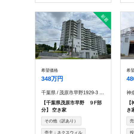
希望価格
希
348万円
4
千葉県 / 茂原市早野1929-3 コスモ茂原 907
神奈
【千葉県茂原市早野 ９F部
【
分】 空き家
き
その他（訳あり）
売
売主：ネクスウィル
投