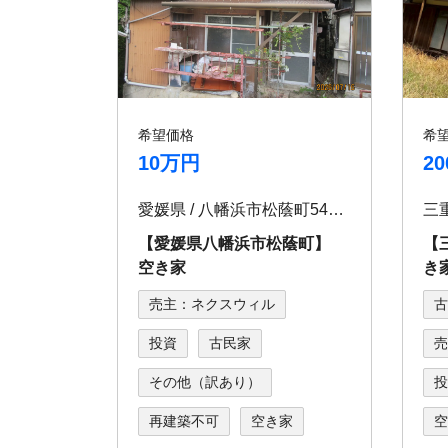
希望価格
希
10万円
2
愛媛県 / 八幡浜市松蔭町547番地3
【愛媛県八幡浜市松蔭町】
【
空き家
き
売主：ネクスウィル
古
投資
古民家
売
その他（訳あり）
投
再建築不可
空き家
空