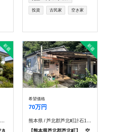
投資
古民家
空き家
希望価格
70万円
秋田県 / 大館市餌釣字山王下117-5
熊本県 / 芦北郡芦北町計石1474-4
空き
【熊本県芦北郡芦北町】 空