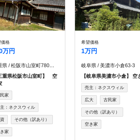
望価格
希望価格
00万円
1万円
三重県 / 松阪市山室町780番地
岐阜県 / 美濃市小倉63-3
三重県松阪市山室町】 空
【岐⾩県美濃市⼩倉】 空
家
売主：ネクスウィル
民家
広大
古民家
主：ネクスウィル
その他（訳あり）
資
その他（訳あり）
空き家
き家