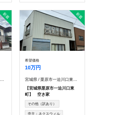
希望価格
10万円
秋田県 / 大仙市大沢郷宿字宿74
宮城県 / 栗原市一迫川口東町23番
宿】
【宮城県栗原市一迫川口東
町】 空き家
その他（訳あり）
売主：ネクスウィル