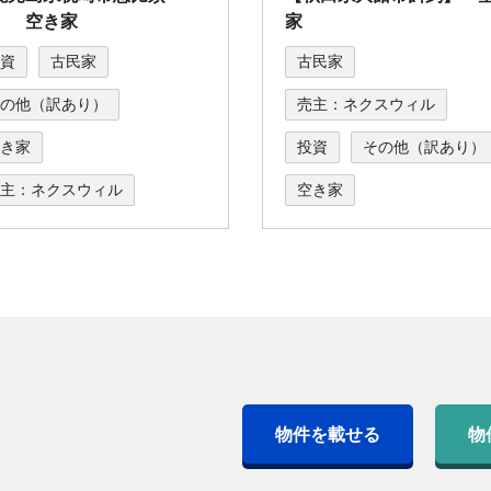
】 空き家
家
資
古民家
古民家
の他（訳あり）
売主：ネクスウィル
き家
投資
その他（訳あり）
主：ネクスウィル
空き家
物件を載せる
物