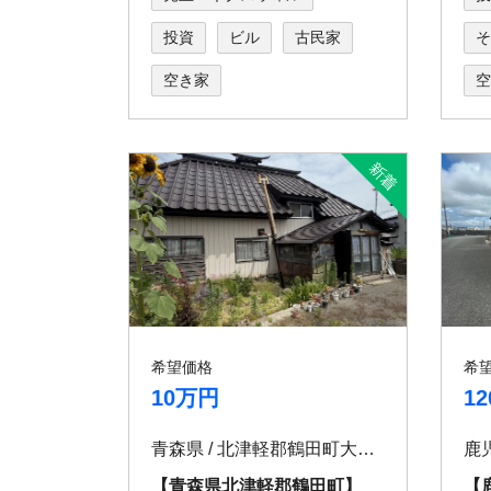
投資
ビル
古民家
そ
空き家
空
希望価格
希
10万円
1
青森県 / 北津軽郡鶴田町大性一本柳40-1
【青森県北津軽郡鶴田町】
【