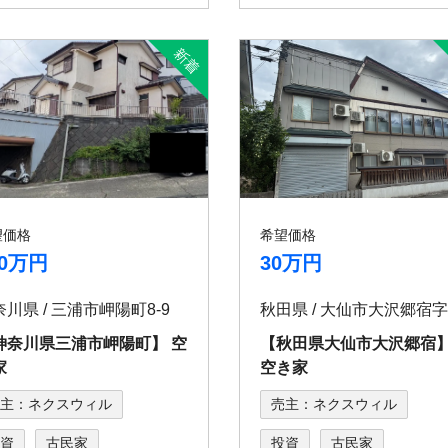
望価格
希望価格
80万円
30万円
川県 / 三浦市岬陽町8-9
神奈川県三浦市岬陽町】 空
【秋田県大仙市大沢郷
家
空き家
主：ネクスウィル
売主：ネクスウィル
資
古民家
投資
古民家