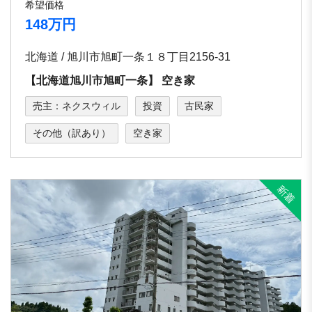
希望価格
148万円
北海道 / 旭川市旭町⼀条１８丁⽬2156-31
【北海道旭川市旭町⼀条】 空き家
売主：ネクスウィル
投資
古民家
その他（訳あり）
空き家