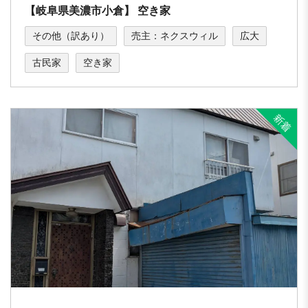
【岐⾩県美濃市⼩倉】 空き家
その他（訳あり）
売主：ネクスウィル
広大
古民家
空き家