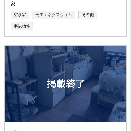
家
空き家
売主：ネクスウィル
その他
事故物件