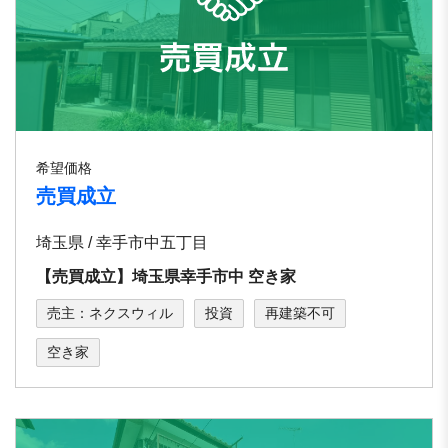
希望価格
売買成立
埼玉県 / 幸手市中五丁目
【売買成立】埼玉県幸手市中 空き家
売主：ネクスウィル
投資
再建築不可
空き家