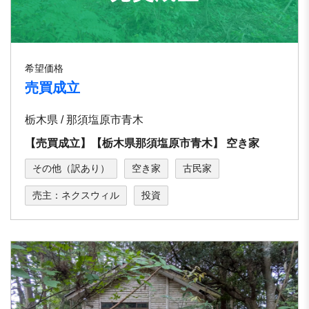
希望価格
売買成立
栃木県 / 那須塩原市青木
【売買成立】【栃⽊県那須塩原市⻘⽊】 空き家
その他（訳あり）
空き家
古民家
売主：ネクスウィル
投資