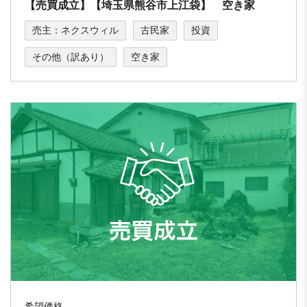
【売買成立】【埼玉県熊谷市上江袋】 空き家
売主：ネクスウィル
古民家
投資
その他（訳あり）
空き家
希望価格