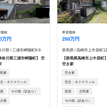
望価格
希望価格
80万円
250万円
川県 / 三浦市岬陽町8-9
群馬県 / 高崎市上中居町12
神奈川県三浦市岬陽町】 空
【群馬県高崎市上中居
家
空き家
民家
空き家
主：ネクスウィル
売主：ネクスウィル
資
その他（訳あり）
投資
古民家
き家
その他（訳あり）