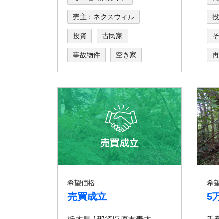
売主：ネクスウィル
投
投資
古民家
そ
事故物件
空き家
再
希望価格
希
売買成立
5