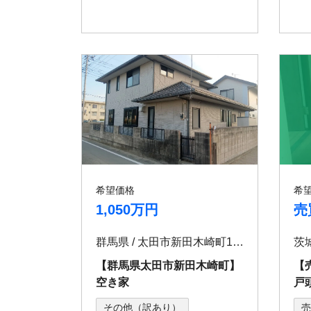
希望価格
希
1,050万円
売
群馬県 / 太⽥市新⽥⽊崎町1219-2
茨
【群⾺県太⽥市新⽥⽊崎町】
【
空き家
戸
その他（訳あり）
売