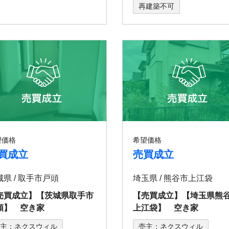
再建築不可
望価格
希望価格
買成立
売買成立
城県 / 取手市戸頭
埼玉県 / 熊谷市上江袋
売買成立】【茨城県取手市
【売買成立】【埼玉県熊
頭】 空き家
上江袋】 空き家
主：ネクスウィル
売主：ネクスウィル