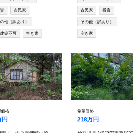
資
古民家
古民家
投資
の他（訳あり）
その他（訳あり）
建築不可
空き家
空き家
望価格
希望価格
万円
218万円