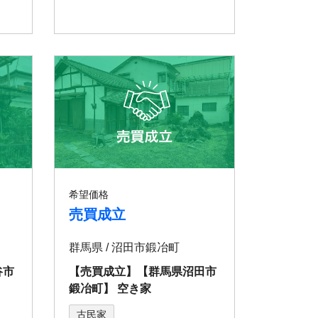
希望価格
売買成立
群馬県 / 沼⽥市鍛冶町
谷市
【売買成立】【群⾺県沼⽥市
鍛冶町】 空き家
古民家