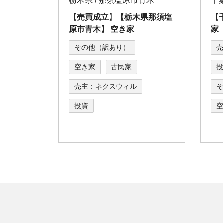
栃木県 / 那須塩原市青木
【売買成立】【栃⽊県那須塩
【
原市⻘⽊】 空き家
家
その他（訳あり）
売
空き家
古民家
投
売主：ネクスウィル
そ
投資
空