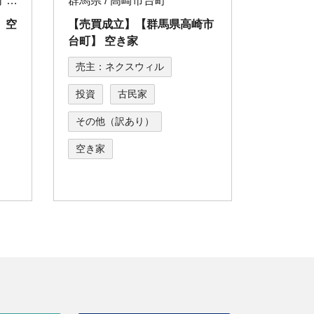
神奈川県 / 横須賀市鴨居2丁目64-6
群馬県 / 高崎市台町
 空
【売買成立】【群⾺県⾼崎市
台町】 空き家
売主：ネクスウィル
投資
古民家
その他（訳あり）
空き家