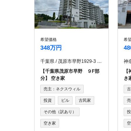
希望価格
希
348万円
4
千葉県 / 茂原市早野1929-3 コスモ茂原 907
神奈
【千葉県茂原市早野 ９F部
【
分】 空き家
き
売主：ネクスウィル
古
投資
ビル
古民家
売
その他（訳あり）
投
空き家
空