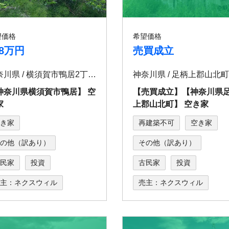
望価格
希望価格
18万円
売買成立
神奈川県 / 横須賀市鴨居2丁目64-6
神奈川県横須賀市鴨居】 空
【売買成立】【神奈川県
家
上郡⼭北町】 空き家
き家
再建築不可
空き家
の他（訳あり）
その他（訳あり）
民家
投資
古民家
投資
主：ネクスウィル
売主：ネクスウィル