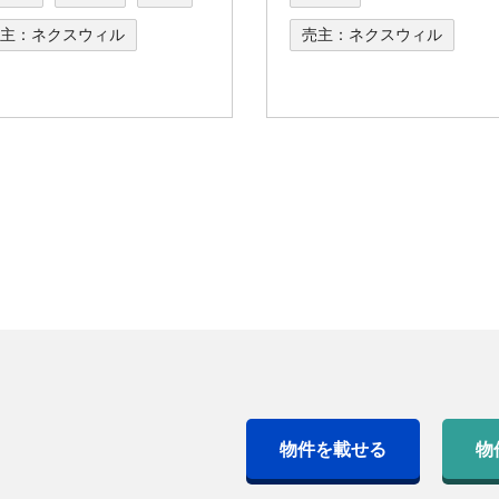
主：ネクスウィル
売主：ネクスウィル
物件を載せる
物