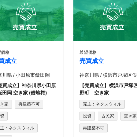
望価格
希望価格
買成立
売買成立
奈川県 / 小田原市飯田岡
売買成立】神奈川県小田原
【売買成立】横浜市戸塚
飯田岡 空き家 (借地権)
野町 空き家
き家
再建築不可
売主：ネクスウィル
資
投資
古民家
空き家
主：ネクスウィル
再建築不可