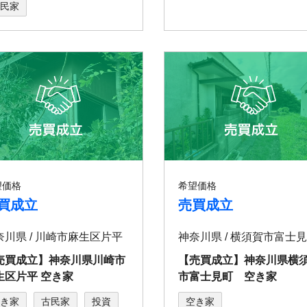
民家
望価格
希望価格
買成立
売買成立
奈川県 / 川崎市⿇⽣区⽚平
神奈川県 / 横須賀市富士
売買成立】神奈川県川崎市
【売買成立】神奈川県横
⽣区⽚平 空き家
市富士見町 空き家
き家
古民家
投資
空き家