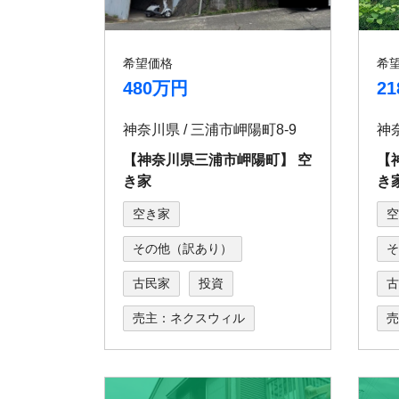
希望価格
希
480万円
2
神奈川県 / 三浦市岬陽町8-9
【神奈川県三浦市岬陽町】 空
【
き家
き
空き家
空
その他（訳あり）
そ
古民家
投資
古
売主：ネクスウィル
売