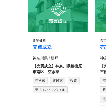
希望価格
希
売買成立
売
神奈川県 / 新戸
神
【売買成立】神奈川県相模原
【
市南区 空き家
市
空き家
古民家
投資
空
売主：ネクスウィル
投
売