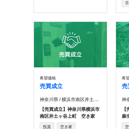
古
希望価格
希
売買成立
売
神奈川県 / 横浜市南区井土ヶ谷上町
神
【売買成立】神奈川県横浜市
【
南区井土ヶ谷上町 空き家
⿇
投資
空き家
空