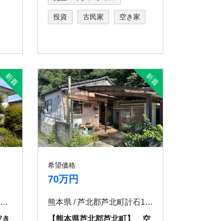
投資
古民家
空き家
希望価格
70万円
秋田県 / 大館市餌釣字山王下117-5
熊本県 / 芦北郡芦北町計石1474-4
空き
【熊本県芦北郡芦北町】 空