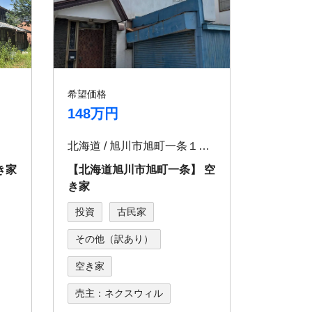
希望価格
148万円
北海道 / 旭川市旭町⼀条１８丁⽬2156-31
き家
【北海道旭川市旭町⼀条】 空
き家
投資
古民家
その他（訳あり）
空き家
売主：ネクスウィル