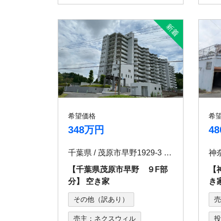
希望価格
希
348万円
4
千葉県 / 茂原市早野1929-3 コスモ茂原 907
神奈
【千葉県茂原市早野 ９F部
【
分】 空き家
き
その他（訳あり）
売
売主：ネクスウィル
投