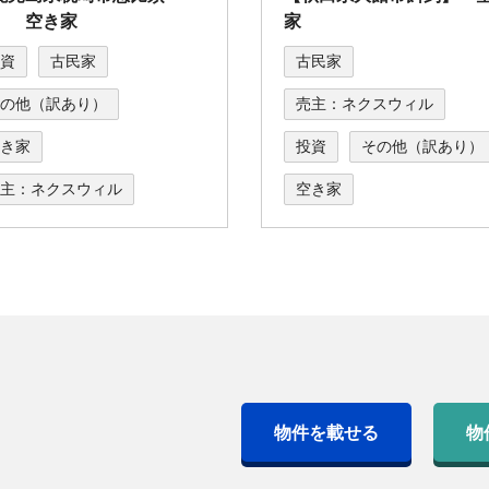
】 空き家
家
資
古民家
古民家
の他（訳あり）
売主：ネクスウィル
き家
投資
その他（訳あり）
主：ネクスウィル
空き家
物件を載せる
物