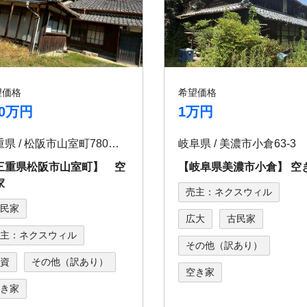
望価格
希望価格
00万円
1万円
三重県 / 松阪市山室町780番地
岐阜県 / 美濃市小倉63-3
三重県松阪市山室町】 空
【岐⾩県美濃市⼩倉】 空
家
売主：ネクスウィル
民家
広大
古民家
主：ネクスウィル
その他（訳あり）
資
その他（訳あり）
空き家
き家