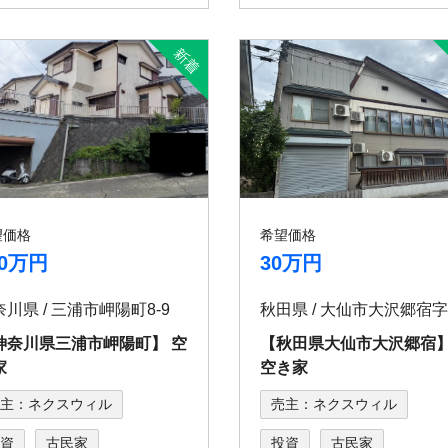
望価格
希望価格
80万円
30万円
川県 / 三浦市岬陽町8-9
神奈川県三浦市岬陽町】 空
【秋田県大仙市大沢郷
家
空き家
主：ネクスウィル
売主：ネクスウィル
資
古民家
投資
古民家