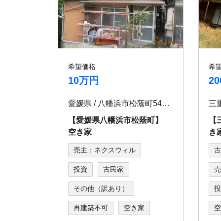
希望価格
希
10万円
2
愛媛県 / 八幡浜市松蔭町547番地3
【愛媛県八幡浜市松蔭町】
【
空き家
き
売主：ネクスウィル
古
投資
古民家
売
その他（訳あり）
投
再建築不可
空き家
空