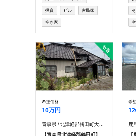
投資
ビル
古民家
そ
空き家
空
希望価格
希
10万円
1
青森県 / 北津軽郡鶴田町大性一本柳40-1
【青森県北津軽郡鶴田町】
【