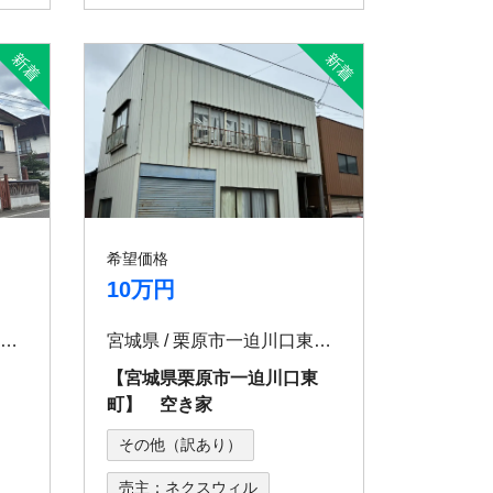
希望価格
10万円
秋田県 / 大仙市大沢郷宿字宿74
宮城県 / 栗原市一迫川口東町23番
宿】
【宮城県栗原市一迫川口東
町】 空き家
その他（訳あり）
売主：ネクスウィル