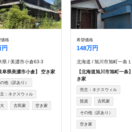
望価格
希望価格
万円
148万円
県 / 美濃市小倉63-3
岐⾩県美濃市⼩倉】 空き家
【北海道旭川市旭町⼀条】
き家
の他（訳あり）
売主：ネクスウィル
主：ネクスウィル
投資
古民家
大
古民家
空き家
その他（訳あり）
空き家