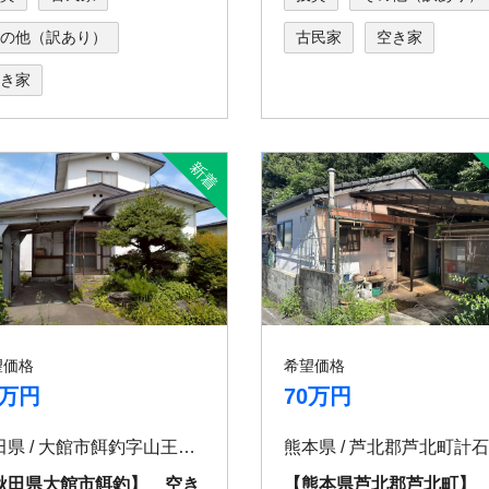
の他（訳あり）
古民家
空き家
き家
望価格
希望価格
0万円
70万円
秋田県 / 大館市餌釣字山王下117-5
秋田県大館市餌釣】 空き
【熊本県芦北郡芦北町】