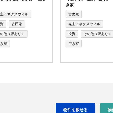
き家
主：ネクスウィル
古民家
資
古民家
売主：ネクスウィル
の他（訳あり）
投資
その他（訳あり）
き家
空き家
物件を載せる
物