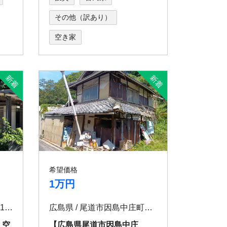
その他（訳あり）
空き家
希望価格
1万円
熊本県 / 芦北郡芦北町計石1474-4
広島県 / 尾道市因島中庄町新開区3921-2
 空
【広島県尾道市因島中庄