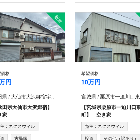
望価格
希望価格
0万円
10万円
秋田県 / 大仙市大沢郷宿字宿74
秋田県大仙市大沢郷宿】
【宮城県栗原市一迫川口
き家
町】 空き家
主：ネクスウィル
売主：ネクスウィル
資
古民家
投資
その他（訳あり）