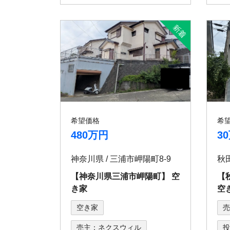
希望価格
希
480万円
3
神奈川県 / 三浦市岬陽町8-9
【神奈川県三浦市岬陽町】 空
【
き家
空
空き家
売
売主：ネクスウィル
投