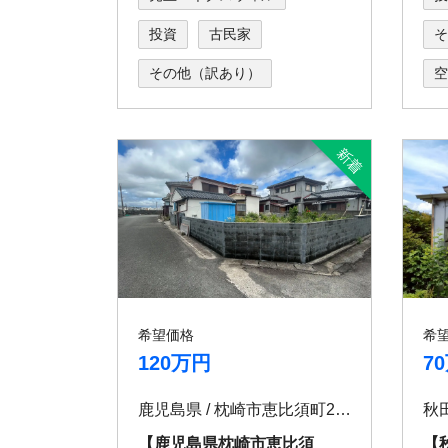
投資
古民家
そ
その他（訳あり）
空
希望価格
希
120万円
7
鹿児島県 / 枕崎市恵比須町205
【鹿児島県枕崎市恵比須
【