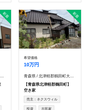
希望価格
10万円
宮城県 / 栗原市一迫川口東町23番
青森県 / 北津軽郡鶴田町大性一本柳40-1
東
【青森県北津軽郡鶴田町】
空き家
売主：ネクスウィル
投資
古民家