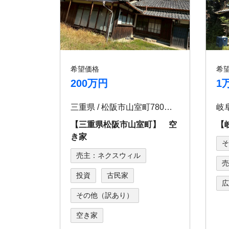
希望価格
希
200万円
1
三重県 / 松阪市山室町780番地
岐阜
【三重県松阪市山室町】 空
【
き家
そ
売主：ネクスウィル
売
投資
古民家
広
その他（訳あり）
空き家