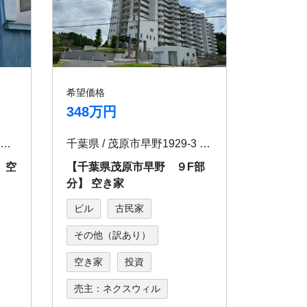
希望価格
348万円
北海道 / 旭川市旭町⼀条１８丁⽬2156-31
千葉県 / 茂原市早野1929-3 コスモ茂原 907
 空
【千葉県茂原市早野 ９F部
分】 空き家
ビル
古民家
その他（訳あり）
空き家
投資
売主：ネクスウィル