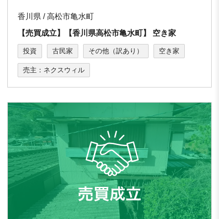
香川県 / 高松市⻲⽔町
【売買成立】【⾹川県⾼松市⻲⽔町】 空き家
投資
古民家
その他（訳あり）
空き家
売主：ネクスウィル