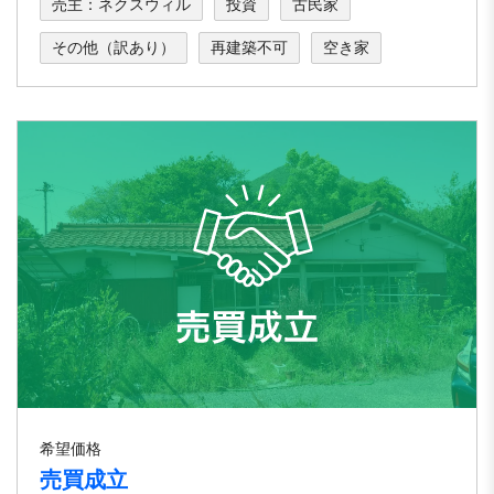
売主：ネクスウィル
投資
古民家
その他（訳あり）
再建築不可
空き家
希望価格
売買成立