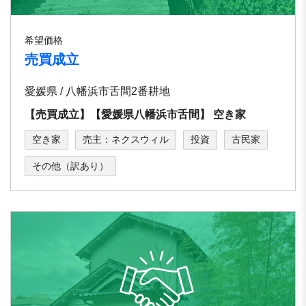
希望価格
売買成立
愛媛県 / ⼋幡浜市⾆間2番耕地
【売買成立】【愛媛県⼋幡浜市⾆間】 空き家
空き家
売主：ネクスウィル
投資
古民家
その他（訳あり）