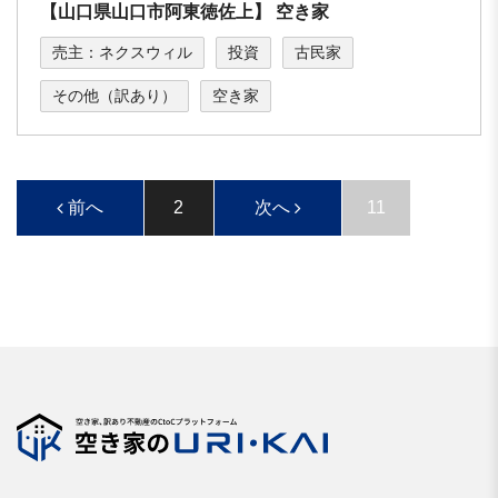
【⼭⼝県⼭⼝市阿東徳佐上】 空き家
売主：ネクスウィル
投資
古民家
その他（訳あり）
空き家
前へ
2
次へ
11