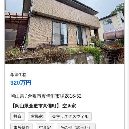
希望価格
320万円
岡山県 / 倉敷市真備町市場2816-32
【岡⼭県倉敷市真備町】 空き家
投資
古民家
売主：ネクスウィル
事故物件
空き家
その他（訳あり）