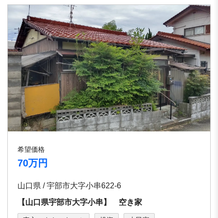
希望価格
70万円
山口県 / 宇部市大字小串622-6
【山口県宇部市大字小串】 空き家