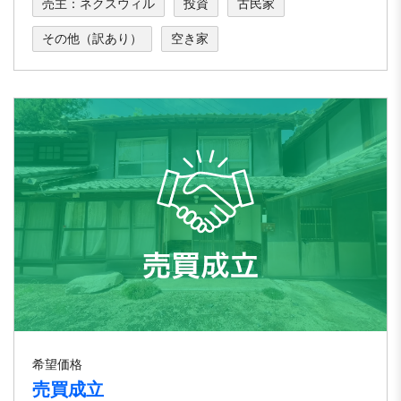
売主：ネクスウィル
投資
古民家
その他（訳あり）
空き家
希望価格
売買成立