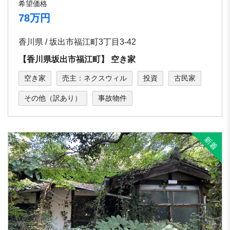
希望価格
78万円
香川県 / 坂出市福江町3丁⽬3-42
【⾹川県坂出市福江町】 空き家
空き家
売主：ネクスウィル
投資
古民家
その他（訳あり）
事故物件