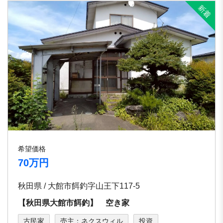
希望価格
70万円
秋田県 / 大館市餌釣字山王下117-5
【秋田県大館市餌釣】 空き家
古民家
売主：ネクスウィル
投資