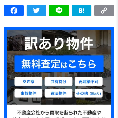
F
T
L
H
C
a
w
i
a
o
c
i
n
t
p
e
t
e
e
y
b
t
n
L
o
e
a
i
o
r
n
k
k