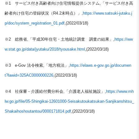
※1
サービス付き高齢者向け住宅情報提供システム,「サービス付き高
齢者向け住宅の登録状況（R4.2末時点）」,
https://www.satsuki-jutaku.j
p/doc/system_registration_01.pdf
,(2022/03/18)
※2
総務省,「平成30年住宅・土地統計調査 調査の結果」,
https://ww
w.stat.go.jp/data/jyutaku/2018/tyousake.html
,(2022/03/18)
※3
e-Gov 法令検索,「地方税法」,
https://elaws.e-gov.go.jp/documen
t?lawid=325AC0000000226
,(2022/03/18)
※4
社保審－介護給付費分科会,「介護老人福祉施設」,
https://www.mh
lw.go.jp/file/05-Shingikai-12601000-Seisakutoukatsukan-Sanjikanshitsu_
Shakaihoshoutantou/0000171814.pdf
,(2022/03/18)