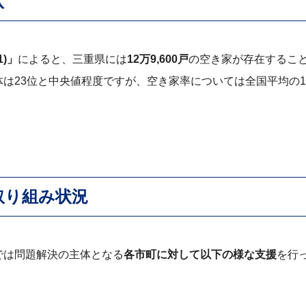
状
1)」
によると、三重県には
12万9,600戸
の空き家が存在するこ
23位と中央値程度ですが、空き家率については全国平均の13
取り組み状況
では問題解決の主体となる
各市町に対して以下の様な支援
を行