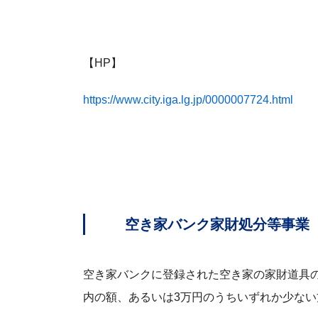
【HP】
https://www.city.iga.lg.jp/0000007724.html
空き家バンク家財処分等事業
空き家バンクに登録された空き家の家財道具の
内の額、あるいは3万円のうちいずれか少な