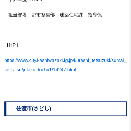
– 担当部署…都市整備部 建築住宅課 指導係
【HP】
https://www.city.kashiwazaki.lg.jp/kurashi_tetsuzuki/sumai_
seikatsu/jutaku_tochi/1/14247.html
佐渡市(さどし)