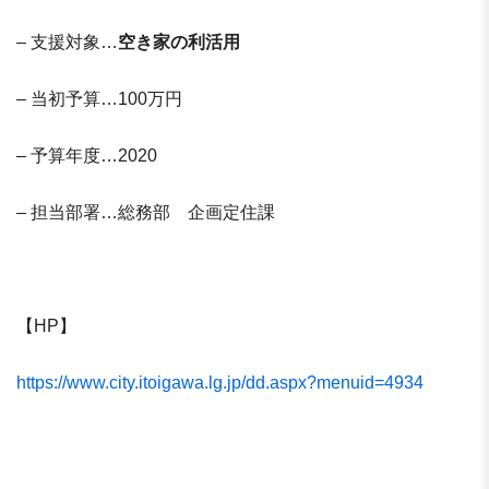
– 支援対象…
空き家の利活用
– 当初予算…100万円
– 予算年度…2020
– 担当部署…総務部 企画定住課
【HP】
https://www.city.itoigawa.lg.jp/dd.aspx?menuid=4934