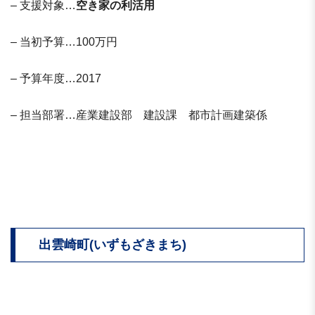
– 支援対象…
空き家の利活用
– 当初予算…100万円
– 予算年度…2017
– 担当部署…産業建設部 建設課 都市計画建築係
出雲崎町(いずもざきまち)