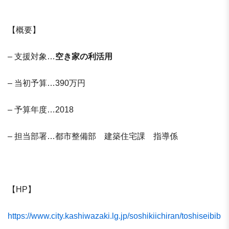
【概要】
– 支援対象…
空き家の利活用
– 当初予算…390万円
– 予算年度…2018
– 担当部署…都市整備部 建築住宅課 指導係
【HP】
https://www.city.kashiwazaki.lg.jp/soshikiichiran/toshiseibib