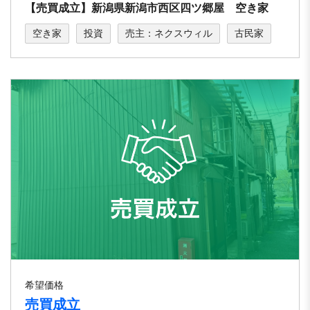
【売買成立】新潟県新潟市西区四ツ郷屋 空き家
空き家
投資
売主：ネクスウィル
古民家
希望価格
売買成立